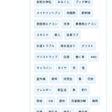
金蛇水神社
おみくじ
プッチ神父
メイドインヘブン
地面師
新幹線
家庭用エアコン
洗浄
業務用エアコン
スタミナ
新人
目黒ラブ
水道トラブル
排水詰まり
グリスト
グリストラップ
日産
働く車
4WD
キャラバン
タイヤ
冬
雪
室外機
新年
同窓会
春
花粉
アレルギー
新生活
魚
釣り
夜桜
GW
連休
洗濯機分解
梅雨