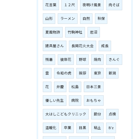
花言葉
１２尺
夜明け風景
肉そば
山形
ラーメン
自然
秋保
夏風物詩
竹駒神社
岩沼
建具屋さん
長岡花火大会
成長
残暑
彼岸花
野球
焼肉
きんぐ
雲
令和の虎
挨拶
東京
新潟
花
弁慶
松島
日本三景
優しい先生
病院
おもちゃ
大はしこどもクリニック
節分
点検
温暖化
卒業
目黒
粘土
B’z