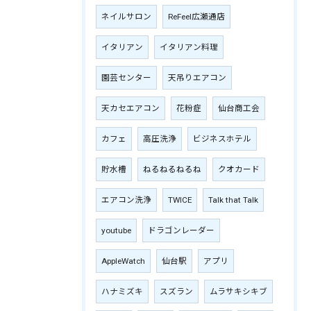
ネイルサロン
ReFeel広瀬通店
イタリアン
イタリアン料理
園芸センター
天吊りエアコン
天カセエアコン
花粉症
仙台商工会
カフェ
高圧洗浄
ビジネスホテル
貯水槽
ねるねるねるね
クオカード
エアコン洗浄
TWICE
Talk that Talk
youtube
ドラゴンレーダー
AppleWatch
仙台駅
アプリ
ハナミズキ
スズラン
ムラサキシキブ