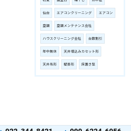
初夏
誕生日
梅干し
熱中症
仙台
エアコンクリーニング
エアコン
空調
空調メンテナンス会社
ハウスクリーニング会社
台数割引
年中無休
天井埋込みカセット形
天井吊形
壁掛形
床置き型