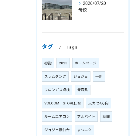
2026/07/20
母校
タグ
Tags
初詣
2023
ホームページ
スラムダンク
ジョジョ
一新
フロンガス点検
青森県
VOLCOM STORE仙台
天カセ4方向
ルームエアコン
アルバイト
就職
ジョジョ展仙台
まつエク