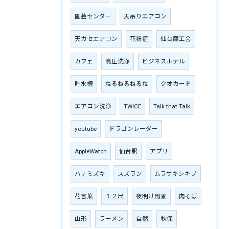
園芸センター
天吊りエアコン
天カセエアコン
花粉症
仙台商工会
カフェ
高圧洗浄
ビジネスホテル
貯水槽
ねるねるねるね
クオカード
エアコン洗浄
TWICE
Talk that Talk
youtube
ドラゴンレーダー
AppleWatch
仙台駅
アプリ
ハナミズキ
スズラン
ムラサキシキブ
花言葉
１２尺
夜明け風景
肉そば
山形
ラーメン
自然
秋保