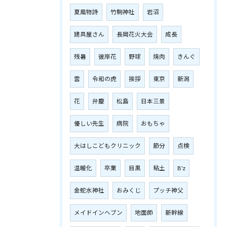
夏風物詩
竹駒神社
岩沼
建具屋さん
長岡花火大会
成長
残暑
彼岸花
野球
焼肉
きんぐ
雲
令和の虎
挨拶
東京
新潟
花
弁慶
松島
日本三景
優しい先生
病院
おもちゃ
大はしこどもクリニック
節分
点検
温暖化
卒業
目黒
粘土
B’z
金蛇水神社
おみくじ
プッチ神父
メイドインヘブン
地面師
新幹線