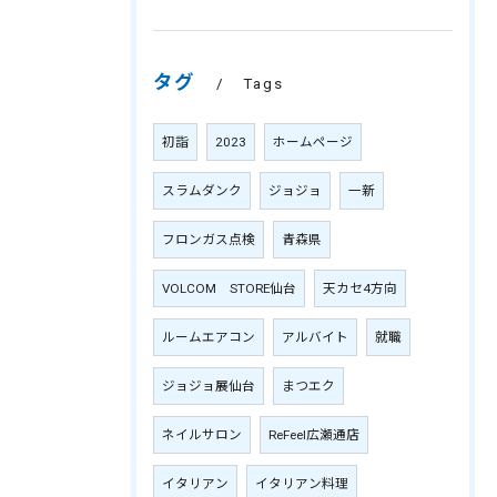
タグ
Tags
初詣
2023
ホームページ
スラムダンク
ジョジョ
一新
フロンガス点検
青森県
VOLCOM STORE仙台
天カセ4方向
ルームエアコン
アルバイト
就職
ジョジョ展仙台
まつエク
ネイルサロン
ReFeel広瀬通店
イタリアン
イタリアン料理