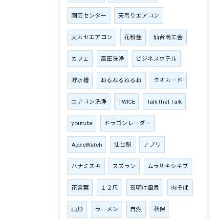
園芸センター
天吊りエアコン
天カセエアコン
花粉症
仙台商工会
カフェ
高圧洗浄
ビジネスホテル
貯水槽
ねるねるねるね
クオカード
エアコン洗浄
TWICE
Talk that Talk
youtube
ドラゴンレーダー
AppleWatch
仙台駅
アプリ
ハナミズキ
スズラン
ムラサキシキブ
花言葉
１２尺
夜明け風景
肉そば
山形
ラーメン
自然
秋保