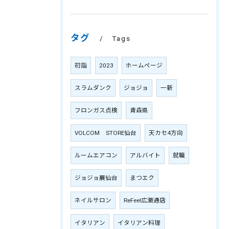
タグ
Tags
初詣
2023
ホームページ
スラムダンク
ジョジョ
一新
フロンガス点検
青森県
VOLCOM STORE仙台
天カセ4方向
ルームエアコン
アルバイト
就職
ジョジョ展仙台
まつエク
ネイルサロン
ReFeel広瀬通店
イタリアン
イタリアン料理