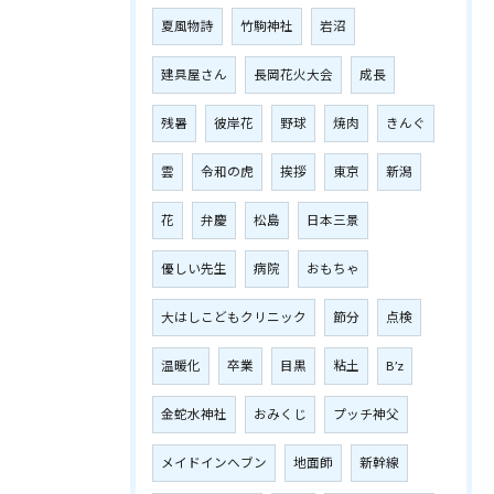
夏風物詩
竹駒神社
岩沼
建具屋さん
長岡花火大会
成長
残暑
彼岸花
野球
焼肉
きんぐ
雲
令和の虎
挨拶
東京
新潟
花
弁慶
松島
日本三景
優しい先生
病院
おもちゃ
大はしこどもクリニック
節分
点検
温暖化
卒業
目黒
粘土
B’z
金蛇水神社
おみくじ
プッチ神父
メイドインヘブン
地面師
新幹線