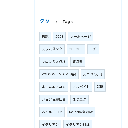
タグ
Tags
初詣
2023
ホームページ
スラムダンク
ジョジョ
一新
フロンガス点検
青森県
VOLCOM STORE仙台
天カセ4方向
ルームエアコン
アルバイト
就職
ジョジョ展仙台
まつエク
ネイルサロン
ReFeel広瀬通店
イタリアン
イタリアン料理