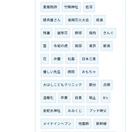
夏風物詩
竹駒神社
岩沼
建具屋さん
長岡花火大会
成長
残暑
彼岸花
野球
焼肉
きんぐ
雲
令和の虎
挨拶
東京
新潟
花
弁慶
松島
日本三景
優しい先生
病院
おもちゃ
大はしこどもクリニック
節分
点検
温暖化
卒業
目黒
粘土
B’z
金蛇水神社
おみくじ
プッチ神父
メイドインヘブン
地面師
新幹線