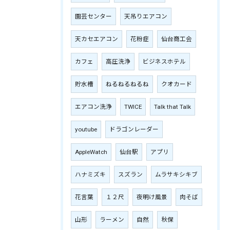
園芸センター
天吊りエアコン
天カセエアコン
花粉症
仙台商工会
カフェ
高圧洗浄
ビジネスホテル
貯水槽
ねるねるねるね
クオカード
エアコン洗浄
TWICE
Talk that Talk
youtube
ドラゴンレーダー
AppleWatch
仙台駅
アプリ
ハナミズキ
スズラン
ムラサキシキブ
花言葉
１２尺
夜明け風景
肉そば
山形
ラーメン
自然
秋保