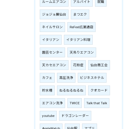
ルームエアコン
アルバイト
就職
ジョジョ展仙台
まつエク
ネイルサロン
ReFeel広瀬通店
イタリアン
イタリアン料理
園芸センター
天吊りエアコン
天カセエアコン
花粉症
仙台商工会
カフェ
高圧洗浄
ビジネスホテル
貯水槽
ねるねるねるね
クオカード
エアコン洗浄
TWICE
Talk that Talk
youtube
ドラゴンレーダー
AppleWatch
仙台駅
アプリ