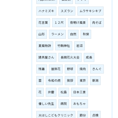
ハナミズキ
スズラン
ムラサキシキブ
花言葉
１２尺
夜明け風景
肉そば
山形
ラーメン
自然
秋保
夏風物詩
竹駒神社
岩沼
建具屋さん
長岡花火大会
成長
残暑
彼岸花
野球
焼肉
きんぐ
雲
令和の虎
挨拶
東京
新潟
花
弁慶
松島
日本三景
優しい先生
病院
おもちゃ
大はしこどもクリニック
節分
点検