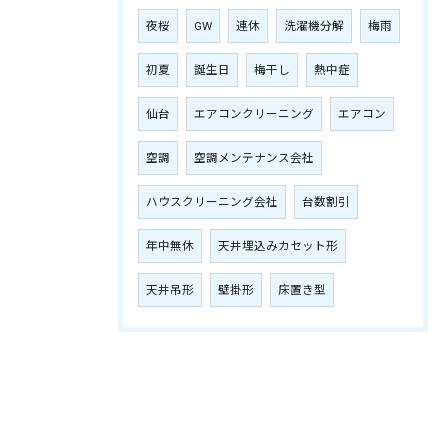
夜桜
GW
連休
洗濯機分解
梅雨
初夏
誕生日
梅干し
熱中症
仙台
エアコンクリーニング
エアコン
空調
空調メンテナンス会社
ハウスクリーニング会社
台数割引
年中無休
天井埋込みカセット形
天井吊形
壁掛形
床置き型