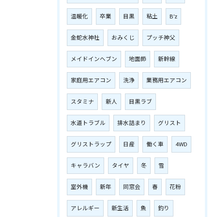
温暖化
卒業
目黒
粘土
B’z
金蛇水神社
おみくじ
プッチ神父
メイドインヘブン
地面師
新幹線
家庭用エアコン
洗浄
業務用エアコン
スタミナ
新人
目黒ラブ
水道トラブル
排水詰まり
グリスト
グリストラップ
日産
働く車
4WD
キャラバン
タイヤ
冬
雪
室外機
新年
同窓会
春
花粉
アレルギー
新生活
魚
釣り