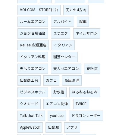
VOLCOM STORE仙台
天カセ4方向
ルームエアコン
アルバイト
就職
ジョジョ展仙台
まつエク
ネイルサロン
ReFeel広瀬通店
イタリアン
イタリアン料理
園芸センター
天吊りエアコン
天カセエアコン
花粉症
仙台商工会
カフェ
高圧洗浄
ビジネスホテル
貯水槽
ねるねるねるね
クオカード
エアコン洗浄
TWICE
Talk that Talk
youtube
ドラゴンレーダー
AppleWatch
仙台駅
アプリ