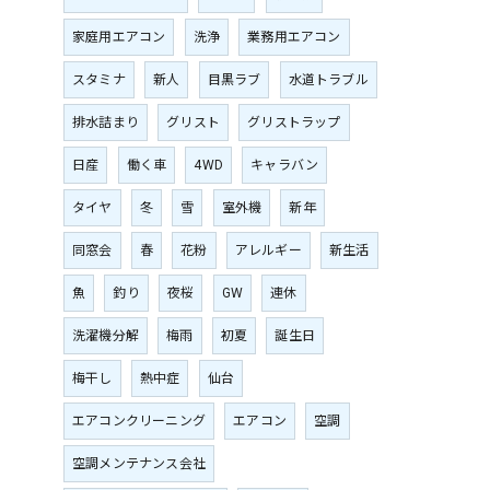
家庭用エアコン
洗浄
業務用エアコン
スタミナ
新人
目黒ラブ
水道トラブル
排水詰まり
グリスト
グリストラップ
日産
働く車
4WD
キャラバン
タイヤ
冬
雪
室外機
新年
同窓会
春
花粉
アレルギー
新生活
魚
釣り
夜桜
GW
連休
洗濯機分解
梅雨
初夏
誕生日
梅干し
熱中症
仙台
エアコンクリーニング
エアコン
空調
空調メンテナンス会社