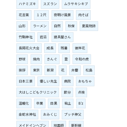
ハナミズキ
スズラン
ムラサキシキブ
花言葉
１２尺
夜明け風景
肉そば
山形
ラーメン
自然
秋保
夏風物詩
竹駒神社
岩沼
建具屋さん
長岡花火大会
成長
残暑
彼岸花
野球
焼肉
きんぐ
雲
令和の虎
挨拶
東京
新潟
花
弁慶
松島
日本三景
優しい先生
病院
おもちゃ
大はしこどもクリニック
節分
点検
温暖化
卒業
目黒
粘土
B’z
金蛇水神社
おみくじ
プッチ神父
メイドインヘブン
地面師
新幹線