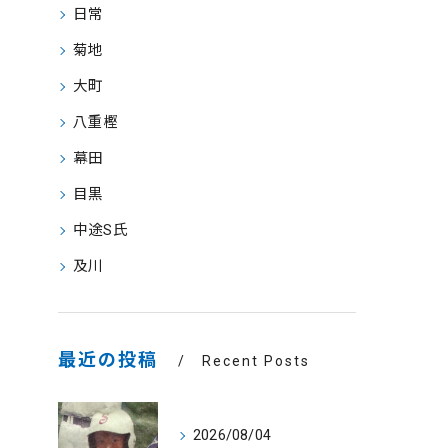
日常
菊地
大町
八重樫
幕田
目黒
中途S氏
及川
最近の投稿
Recent Posts
2026/08/04