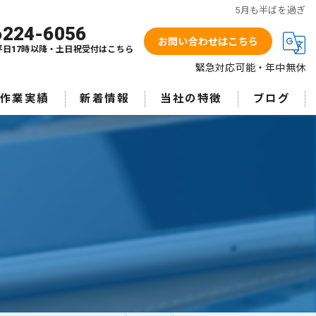
5月も半ばを過ぎ
6224-6056
お問い合わせはこちら
平日17時以降・土日祝受付はこちら
緊急対応可能・年中無休
作業実績
新着情報
当社の特徴
ブログ
業務用エアコン
エアコン洗浄
ワンプライス
ガス漏洩点検
防カビ抗菌コート