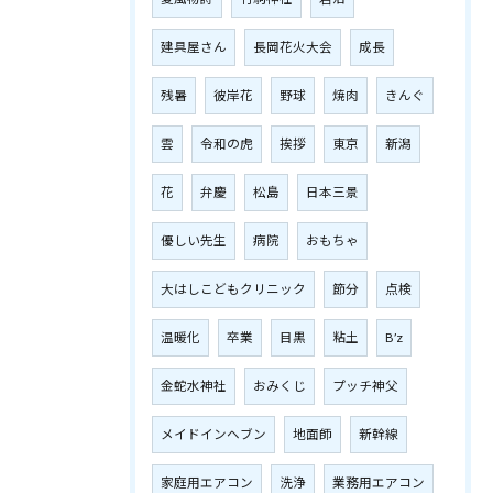
建具屋さん
長岡花火大会
成長
残暑
彼岸花
野球
焼肉
きんぐ
雲
令和の虎
挨拶
東京
新潟
花
弁慶
松島
日本三景
優しい先生
病院
おもちゃ
大はしこどもクリニック
節分
点検
温暖化
卒業
目黒
粘土
B’z
金蛇水神社
おみくじ
プッチ神父
メイドインヘブン
地面師
新幹線
家庭用エアコン
洗浄
業務用エアコン