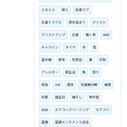
スタミナ
新人
目黒ラブ
水道トラブル
排水詰まり
グリスト
グリストラップ
日産
働く車
4WD
キャラバン
タイヤ
冬
雪
室外機
新年
同窓会
春
花粉
アレルギー
新生活
魚
釣り
夜桜
GW
連休
洗濯機分解
梅雨
初夏
誕生日
梅干し
熱中症
仙台
エアコンクリーニング
エアコン
空調
空調メンテナンス会社