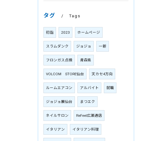
タグ
Tags
初詣
2023
ホームページ
スラムダンク
ジョジョ
一新
フロンガス点検
青森県
VOLCOM STORE仙台
天カセ4方向
ルームエアコン
アルバイト
就職
ジョジョ展仙台
まつエク
ネイルサロン
ReFeel広瀬通店
イタリアン
イタリアン料理