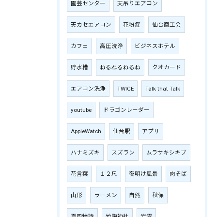
園芸センター
天吊りエアコン
天カセエアコン
花粉症
仙台商工会
カフェ
高圧洗浄
ビジネスホテル
貯水槽
ねるねるねるね
クオカード
エアコン洗浄
TWICE
Talk that Talk
youtube
ドラゴンレーダー
AppleWatch
仙台駅
アプリ
ハナミズキ
スズラン
ムラサキシキブ
花言葉
１２尺
夜明け風景
肉そば
山形
ラーメン
自然
秋保
夏風物詩
竹駒神社
岩沼