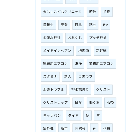
大はしこどもクリニック
節分
点検
温暖化
卒業
目黒
粘土
B’z
金蛇水神社
おみくじ
プッチ神父
メイドインヘブン
地面師
新幹線
家庭用エアコン
洗浄
業務用エアコン
スタミナ
新人
目黒ラブ
水道トラブル
排水詰まり
グリスト
グリストラップ
日産
働く車
4WD
キャラバン
タイヤ
冬
雪
室外機
新年
同窓会
春
花粉