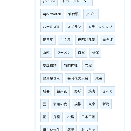
youtube
ドラゴンレーダー
AppleWatch
仙台駅
アプリ
ハナミズキ
スズラン
ムラサキシキブ
花言葉
１２尺
夜明け風景
肉そば
山形
ラーメン
自然
秋保
夏風物詩
竹駒神社
岩沼
建具屋さん
長岡花火大会
成長
残暑
彼岸花
野球
焼肉
きんぐ
雲
令和の虎
挨拶
東京
新潟
花
弁慶
松島
日本三景
優しい先生
病院
おもちゃ