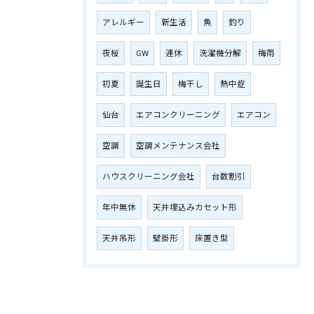
アレルギー
新生活
魚
釣り
夜桜
GW
連休
洗濯機分解
梅雨
初夏
誕生日
梅干し
熱中症
仙台
エアコンクリーニング
エアコン
空調
空調メンテナンス会社
ハウスクリーニング会社
台数割引
年中無休
天井埋込みカセット形
天井吊形
壁掛形
床置き型