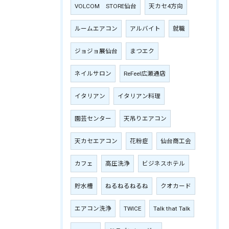
VOLCOM STORE仙台
天カセ4方向
ルームエアコン
アルバイト
就職
ジョジョ展仙台
まつエク
ネイルサロン
ReFeel広瀬通店
イタリアン
イタリアン料理
園芸センター
天吊りエアコン
天カセエアコン
花粉症
仙台商工会
カフェ
高圧洗浄
ビジネスホテル
貯水槽
ねるねるねるね
クオカード
エアコン洗浄
TWICE
Talk that Talk