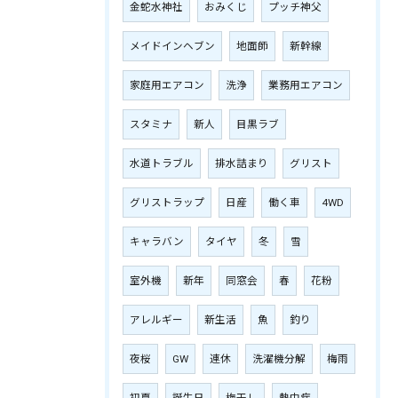
金蛇水神社
おみくじ
プッチ神父
メイドインヘブン
地面師
新幹線
家庭用エアコン
洗浄
業務用エアコン
スタミナ
新人
目黒ラブ
水道トラブル
排水詰まり
グリスト
グリストラップ
日産
働く車
4WD
キャラバン
タイヤ
冬
雪
室外機
新年
同窓会
春
花粉
アレルギー
新生活
魚
釣り
夜桜
GW
連休
洗濯機分解
梅雨