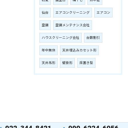
初夏
誕生日
梅干し
熱中症
仙台
エアコンクリーニング
エアコン
空調
空調メンテナンス会社
ハウスクリーニング会社
台数割引
年中無休
天井埋込みカセット形
天井吊形
壁掛形
床置き型