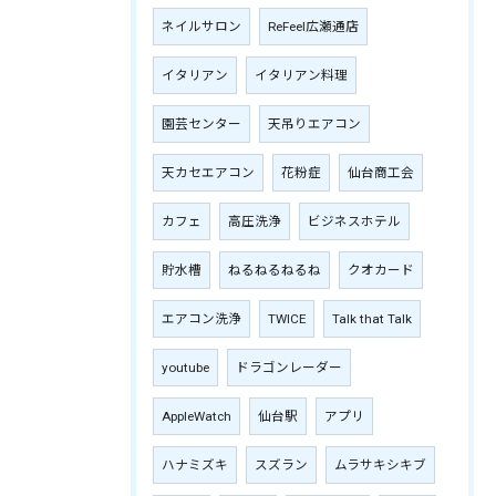
ネイルサロン
ReFeel広瀬通店
イタリアン
イタリアン料理
園芸センター
天吊りエアコン
天カセエアコン
花粉症
仙台商工会
カフェ
高圧洗浄
ビジネスホテル
貯水槽
ねるねるねるね
クオカード
エアコン洗浄
TWICE
Talk that Talk
youtube
ドラゴンレーダー
AppleWatch
仙台駅
アプリ
ハナミズキ
スズラン
ムラサキシキブ