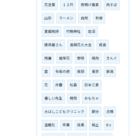
花言葉
１２尺
夜明け風景
肉そば
山形
ラーメン
自然
秋保
夏風物詩
竹駒神社
岩沼
建具屋さん
長岡花火大会
成長
残暑
彼岸花
野球
焼肉
きんぐ
雲
令和の虎
挨拶
東京
新潟
花
弁慶
松島
日本三景
優しい先生
病院
おもちゃ
大はしこどもクリニック
節分
点検
温暖化
卒業
目黒
粘土
B’z