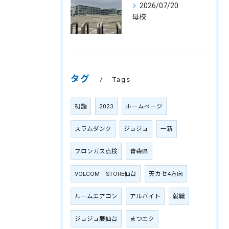
2026/07/20
母校
タグ
Tags
初詣
2023
ホームページ
スラムダンク
ジョジョ
一新
フロンガス点検
青森県
VOLCOM STORE仙台
天カセ4方向
ルームエアコン
アルバイト
就職
ジョジョ展仙台
まつエク