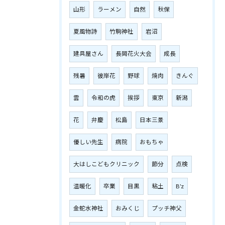
山形
ラーメン
自然
秋保
夏風物詩
竹駒神社
岩沼
建具屋さん
長岡花火大会
成長
残暑
彼岸花
野球
焼肉
きんぐ
雲
令和の虎
挨拶
東京
新潟
花
弁慶
松島
日本三景
優しい先生
病院
おもちゃ
大はしこどもクリニック
節分
点検
温暖化
卒業
目黒
粘土
B’z
金蛇水神社
おみくじ
プッチ神父