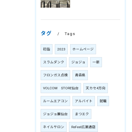
タグ
Tags
初詣
2023
ホームページ
スラムダンク
ジョジョ
一新
フロンガス点検
青森県
VOLCOM STORE仙台
天カセ4方向
ルームエアコン
アルバイト
就職
ジョジョ展仙台
まつエク
ネイルサロン
ReFeel広瀬通店