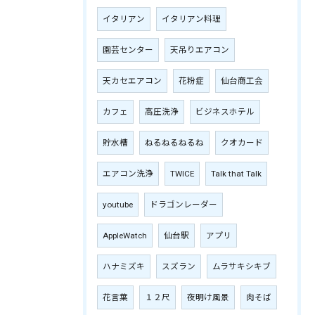
イタリアン
イタリアン料理
園芸センター
天吊りエアコン
天カセエアコン
花粉症
仙台商工会
カフェ
高圧洗浄
ビジネスホテル
貯水槽
ねるねるねるね
クオカード
エアコン洗浄
TWICE
Talk that Talk
youtube
ドラゴンレーダー
AppleWatch
仙台駅
アプリ
ハナミズキ
スズラン
ムラサキシキブ
花言葉
１２尺
夜明け風景
肉そば