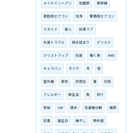
メイドインヘブン
地面師
新幹線
家庭用エアコン
洗浄
業務用エアコン
スタミナ
新人
目黒ラブ
水道トラブル
排水詰まり
グリスト
グリストラップ
日産
働く車
4WD
キャラバン
タイヤ
冬
雪
室外機
新年
同窓会
春
花粉
アレルギー
新生活
魚
釣り
夜桜
GW
連休
洗濯機分解
梅雨
初夏
誕生日
梅干し
熱中症